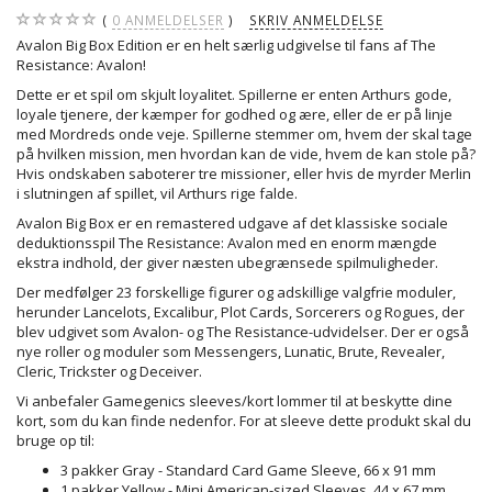
0
ANMELDELSER
SKRIV ANMELDELSE
Avalon Big Box Edition er en helt særlig udgivelse til fans af The
Resistance: Avalon!
Dette er et spil om skjult loyalitet. Spillerne er enten Arthurs gode,
loyale tjenere, der kæmper for godhed og ære, eller de er på linje
med Mordreds onde veje. Spillerne stemmer om, hvem der skal tage
på hvilken mission, men hvordan kan de vide, hvem de kan stole på?
Hvis ondskaben saboterer tre missioner, eller hvis de myrder Merlin
i slutningen af spillet, vil Arthurs rige falde.
Avalon Big Box er en remastered udgave af det klassiske sociale
deduktionsspil The Resistance: Avalon med en enorm mængde
ekstra indhold, der giver næsten ubegrænsede spilmuligheder.
Der medfølger 23 forskellige figurer og adskillige valgfrie moduler,
herunder Lancelots, Excalibur, Plot Cards, Sorcerers og Rogues, der
blev udgivet som Avalon- og The Resistance-udvidelser. Der er også
nye roller og moduler som Messengers, Lunatic, Brute, Revealer,
Cleric, Trickster og Deceiver.
Vi anbefaler Gamegenics sleeves/kort lommer til at beskytte dine
kort, som du kan finde nedenfor. For at sleeve dette produkt skal du
bruge op til:
3 pakker Gray - Standard Card Game Sleeve, 66 x 91 mm
1 pakker Yellow - Mini American-sized Sleeves, 44 x 67 mm