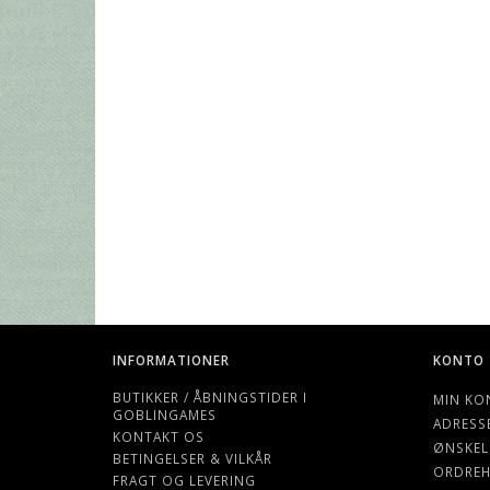
INFORMATIONER
KONTO
BUTIKKER / ÅBNINGSTIDER I
MIN KO
GOBLINGAMES
ADRESS
KONTAKT OS
ØNSKEL
BETINGELSER & VILKÅR
ORDREH
FRAGT OG LEVERING