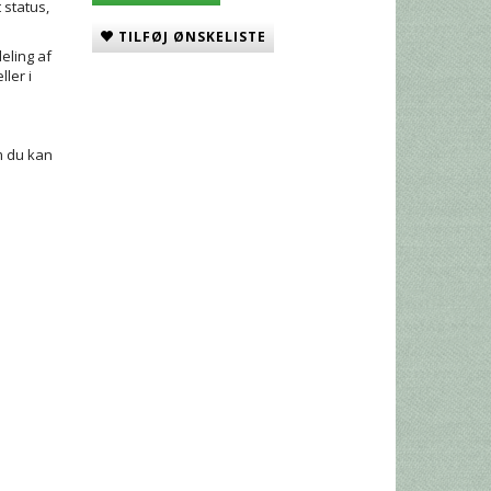
 status,
TILFØJ ØNSKELISTE
eling af
ler i
m du kan