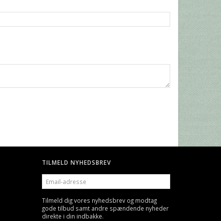
TILMELD NYHEDSBREV
EMAIL-
ADRESSE
Tilmeld dig vores nyhedsbrev og modtag
gode tilbud samt andre spændende nyheder
direkte i din indbakke.