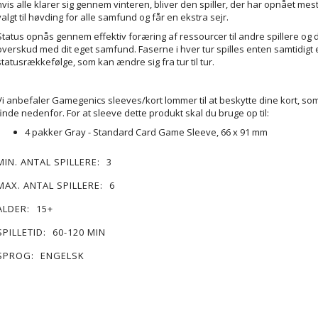
hvis alle klarer sig gennem vinteren, bliver den spiller, der har opnået mest
valgt til høvding for alle samfund og får en ekstra sejr.
Status opnås gennem effektiv foræring af ressourcer til andre spillere og d
overskud med dit eget samfund. Faserne i hver tur spilles enten samtidigt el
statusrækkefølge, som kan ændre sig fra tur til tur.
Vi anbefaler Gamegenics sleeves/kort lommer til at beskytte dine kort, so
finde nedenfor. For at sleeve dette produkt skal du bruge op til:
4 pakker Gray - Standard Card Game Sleeve, 66 x 91 mm
MIN. ANTAL SPILLERE:
3
MAX. ANTAL SPILLERE:
6
ALDER:
15+
SPILLETID:
60-120 MIN
SPROG:
ENGELSK