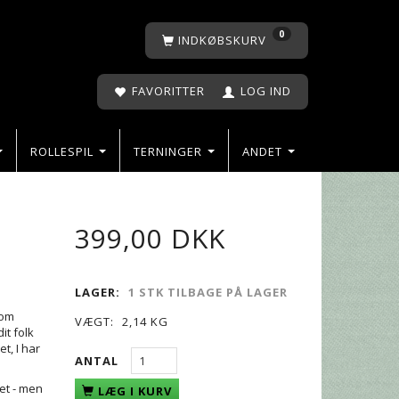
0
INDKØBSKURV
FAVORITTER
LOG IND
ROLLESPIL
TERNINGER
ANDET
399,00 DKK
LAGER:
1 STK TILBAGE PÅ LAGER
som
VÆGT:
2,14 KG
it folk
t, I har
ANTAL
let - men
LÆG I KURV