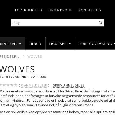
FORTROLIGHED
FIRMA PROFIL
KONTAKT OS
BRÆTSPIL
TILBUD
FIGURSPIL
HOBBY OG MALING
BEJDSSPIL
WOLVES
WOLVES
MODEL/VARENR.:
CAC3004
0
ANMELDELSER
SKRIV ANMELDELSE
Wolves er et semi-kooperativt brætspil for 3-6 spillere. Du indtager rollen 
samfundsleder, der forsøger at forvalte begrænsede ressourcer for at få d
gennem vinteren. For at overleve er I nødt til at samarbejde og dele ud af de
samlet og dyrket, som vil svinde ind, når I går vinteren i møde.
Hvis en spiller ikke kan opfylde sit samfunds behov, taber alle spillere spil