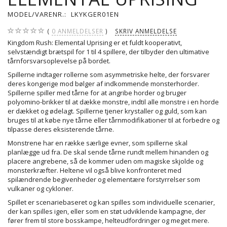
MODEL/VARENR.:
LKYKGER01EN
0
ANMELDELSER
SKRIV ANMELDELSE
Kingdom Rush: Elemental Uprising er et fuldt kooperativt,
selvstændigt brætspil for 1 til 4 spillere, der tilbyder den ultimative
tårnforsvarsoplevelse på bordet.
Spillerne indtager rollerne som asymmetriske helte, der forsvarer
deres kongerige mod bølger af indkommende monsterhorder.
Spillerne spiller med tårne for at angribe horder og bruger
polyomino-brikker til at dække monstre, indtil alle monstre i en horde
er dækket og ødelagt. Spillerne tjener krystaller og guld, som kan
bruges til at købe nye tårne eller tårnmodifikationer til at forbedre og
tilpasse deres eksisterende tårne.
Monstrene har en række særlige evner, som spillerne skal
planlægge ud fra. De skal sende tårne rundt mellem hinanden og
placere angrebene, så de kommer uden om magiske skjolde og
monsterkræfter. Heltene vil også blive konfronteret med
spilændrende begivenheder og elementære forstyrrelser som
vulkaner og cykloner.
Spillet er scenariebaseret og kan spilles som individuelle scenarier,
der kan spilles igen, eller som en støt udviklende kampagne, der
fører frem til store bosskampe, helteudfordringer og meget mere.