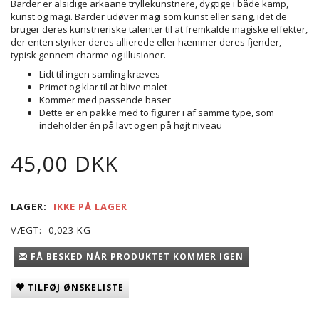
Barder er alsidige arkaane tryllekunstnere, dygtige i både kamp,
kunst og magi. Barder udøver magi som kunst eller sang, idet de
bruger deres kunstneriske talenter til at fremkalde magiske effekter,
der enten styrker deres allierede eller hæmmer deres fjender,
typisk gennem charme og illusioner.
Lidt til ingen samling kræves
Primet og klar til at blive malet
Kommer med passende baser
Dette er en pakke med to figurer i af samme type, som
indeholder én på lavt og en på højt niveau
45,00 DKK
LAGER:
IKKE PÅ LAGER
VÆGT:
0,023 KG
FÅ BESKED NÅR PRODUKTET KOMMER IGEN
TILFØJ ØNSKELISTE