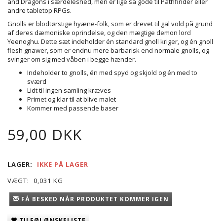
and Dragons i særdeleshed, men er lige så gode til Pathfinder eller
andre tabletop RPGs.
Gnolls er blodtørstige hyæne-folk, som er drevet til gal vold på grund
af deres dæmoniske oprindelse, og den mægtige demon lord
Yeenoghu. Dette sæt indeholder én standard gnoll kriger, og én gnoll
flesh gnawer, som er endnu mere barbarisk end normale gnolls, og
svinger om sig med våben i begge hænder.
Indeholder to gnolls, én med spyd og skjold og én med to
sværd
Lidt til ingen samling kræves
Primet og klar til at blive malet
Kommer med passende baser
59,00 DKK
LAGER:
IKKE PÅ LAGER
VÆGT:
0,031 KG
FÅ BESKED NÅR PRODUKTET KOMMER IGEN
TILFØJ ØNSKELISTE