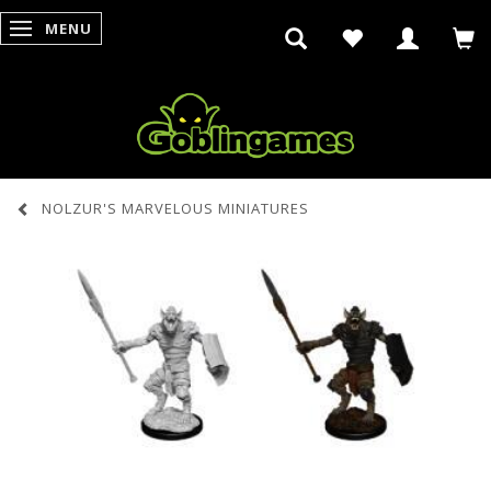
MENU
SKIFTE NAVIGATION
NOLZUR'S MARVELOUS MINIATURES