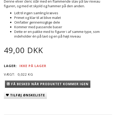
Denne elver cleric står med en flammende stav på lav niveau
figuren, og med et skjold og hammer på den anden.
Lidt til ingen samling kræves
Primet og klar til at blive malet
Omfatter gennemsigtige dele
Kommer med passende baser
Dette er en pakke med to figurer i af samme type, som
indeholder én på lavt og en på højt niveau
49,00 DKK
LAGER:
IKKE PÅ LAGER
VÆGT:
0,022 KG
FÅ BESKED NÅR PRODUKTET KOMMER IGEN
TILFØJ ØNSKELISTE