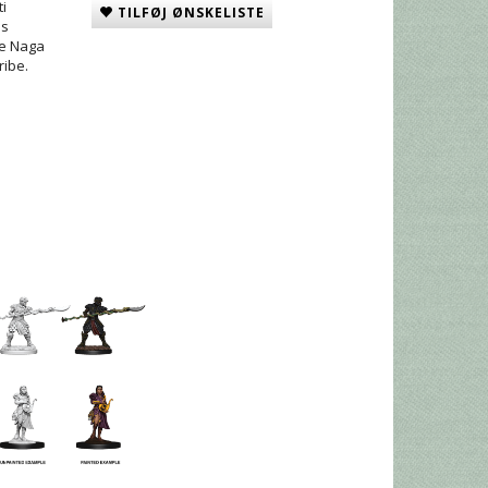
i
TILFØJ ØNSKELISTE
es
ne Naga
ribe.