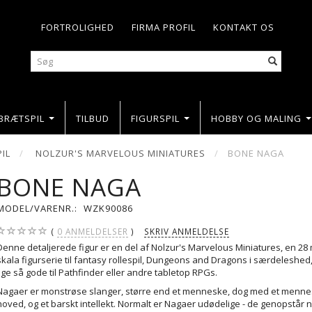
FORTROLIGHED
FIRMA PROFIL
KONTAKT OS
BRÆTSPIL
TILBUD
FIGURSPIL
HOBBY OG MALING
PIL
NOLZUR'S MARVELOUS MINIATURES
BONE NAGA
BONE NAGA
MODEL/VARENR.:
WZK90086
0
ANMELDELSER
SKRIV ANMELDELSE
Denne detaljerede figur er en del af Nolzur's Marvelous Miniatures, en 2
skala figurserie til fantasy rollespil, Dungeons and Dragons i særdeleshed
lige så gode til Pathfinder eller andre tabletop RPGs.
Nagaer er monstrøse slanger, større end et menneske, dog med et mennes
hoved, og et barskt intellekt. Normalt er Nagaer udødelige - de genopstår n