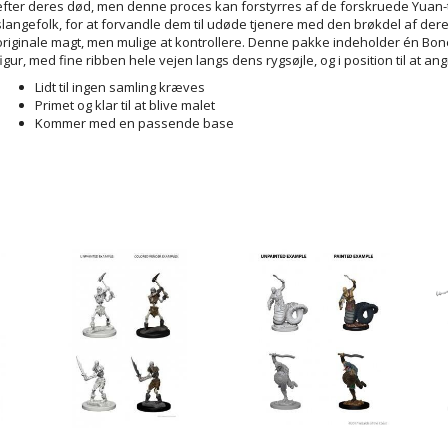
efter deres død, men denne proces kan forstyrres af de forskruede Yuan-t
slangefolk, for at forvandle dem til udøde tjenere med den brøkdel af der
originale magt, men mulige at kontrollere. Denne pakke indeholder én Bo
figur, med fine ribben hele vejen langs dens rygsøjle, og i position til at ang
Lidt til ingen samling kræves
Primet og klar til at blive malet
Kommer med en passende base