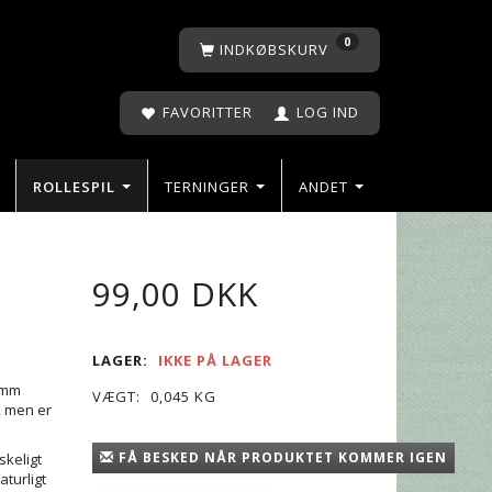
0
INDKØBSKURV
FAVORITTER
LOG IND
ROLLESPIL
TERNINGER
ANDET
99,00 DKK
LAGER:
IKKE PÅ LAGER
8 mm
VÆGT:
0,045 KG
, men er
FÅ BESKED NÅR PRODUKTET KOMMER IGEN
keligt
aturligt