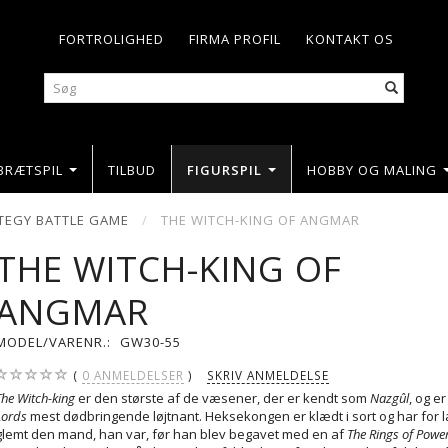
FORTROLIGHED
FIRMA PROFIL
KONTAKT OS
BRÆTSPIL
TILBUD
FIGURSPIL
HOBBY OG MALING
TEGY BATTLE GAME
THE WITCH-KING OF ANGMAR
THE WITCH-KING OF
ANGMAR
MODEL/VARENR.:
GW30-55
0
ANMELDELSER
SKRIV ANMELDELSE
The Witch-king
er den største af de væsener, der er kendt som
Nazgûl
, og e
Lords
mest dødbringende løjtnant. Heksekongen er klædt i sort og har for 
glemt den mand, han var, før han blev begavet med en af
The Rings of Powe