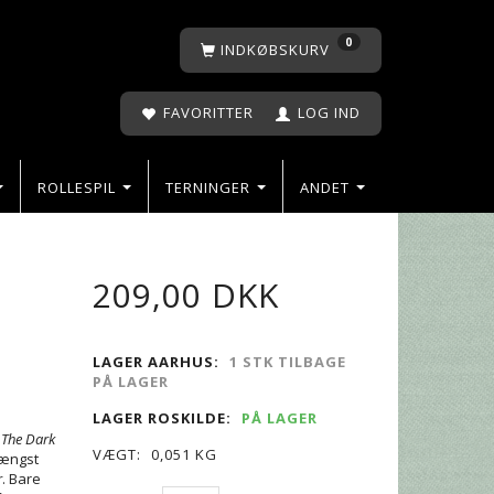
0
INDKØBSKURV
FAVORITTER
LOG IND
ROLLESPIL
TERNINGER
ANDET
209,00 DKK
LAGER AARHUS:
1 STK TILBAGE
PÅ LAGER
LAGER ROSKILDE:
PÅ LAGER
r
The Dark
VÆGT:
0,051 KG
længst
r
. Bare