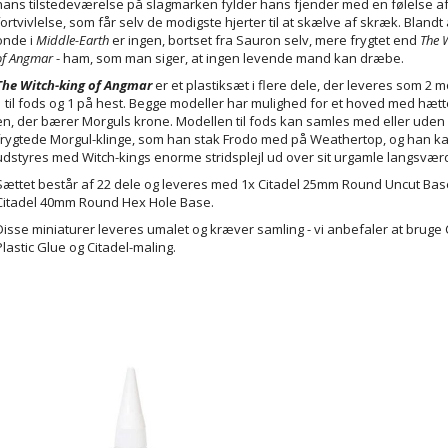
hans tilstedeværelse på slagmarken fylder hans fjender med en følelse a
fortvivlelse, som får selv de modigste hjerter til at skælve af skræk. Blandt 
onde i
Middle-Earth
er ingen, bortset fra Sauron selv, mere frygtet end
The
of Angmar
- ham, som man siger, at ingen levende mand kan dræbe.
The Witch-king of Angmar
er et plastiksæt i flere dele, der leveres som 2 m
1 til fods og 1 på hest. Begge modeller har mulighed for et hoved med hætt
en, der bærer Morguls krone. Modellen til fods kan samles med eller uden
frygtede Morgul-klinge, som han stak Frodo med på Weathertop, og han k
udstyres med Witch-kings enorme stridsplejl ud over sit urgamle langsvær
Sættet består af 22 dele og leveres med 1x Citadel 25mm Round Uncut Bas
Citadel 40mm Round Hex Hole Base.
Disse miniaturer leveres umalet og kræver samling - vi anbefaler at bruge 
Plastic Glue og Citadel-maling.