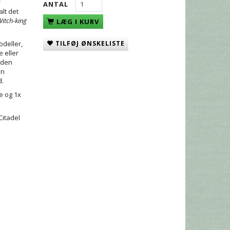
f
ANTAL
alt det
Witch-king
LÆG I KURV
odeller,
TILFØJ ØNSKELISTE
e eller
 den
an
d.
e og 1x
Citadel