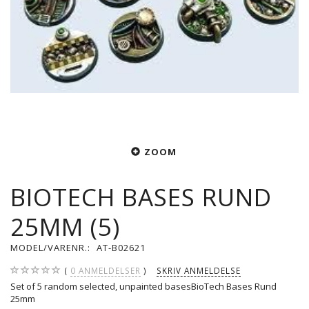
ZOOM
BIOTECH BASES RUND
25MM (5)
MODEL/VARENR.:
AT-B02621
0
ANMELDELSER
SKRIV ANMELDELSE
Set of 5 random selected, unpainted basesBioTech Bases Rund
25mm