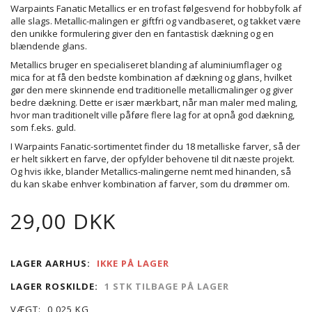
Warpaints Fanatic Metallics er en trofast følgesvend for hobbyfolk af
alle slags. Metallic-malingen er giftfri og vandbaseret, og takket være
den unikke formulering giver den en fantastisk dækning og en
blændende glans.
Metallics bruger en specialiseret blanding af aluminiumflager og
mica for at få den bedste kombination af dækning og glans, hvilket
gør den mere skinnende end traditionelle metallicmalinger og giver
bedre dækning. Dette er især mærkbart, når man maler med maling,
hvor man traditionelt ville påføre flere lag for at opnå god dækning,
som f.eks. guld.
I Warpaints Fanatic-sortimentet finder du 18 metalliske farver, så der
er helt sikkert en farve, der opfylder behovene til dit næste projekt.
Og hvis ikke, blander Metallics-malingerne nemt med hinanden, så
du kan skabe enhver kombination af farver, som du drømmer om.
29,00 DKK
LAGER AARHUS:
IKKE PÅ LAGER
LAGER ROSKILDE:
1 STK TILBAGE PÅ LAGER
VÆGT:
0,025 KG