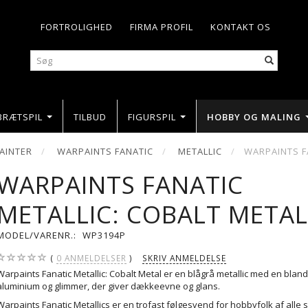
FORTROLIGHED
FIRMA PROFIL
KONTAKT OS
BRÆTSPIL
TILBUD
FIGURSPIL
HOBBY OG MALING
AINTER
WARPAINTS FANATIC
METALLIC
WARPAINTS F
WARPAINTS FANATIC
METALLIC: COBALT META
MODEL/VARENR.:
WP3194P
0
ANMELDELSER
SKRIV ANMELDELSE
Warpaints Fanatic Metallic: Cobalt Metal er en blågrå metallic med en bland
aluminium og glimmer, der giver dækkeevne og glans.
Warpaints Fanatic Metallics er en trofast følgesvend for hobbyfolk af alle s