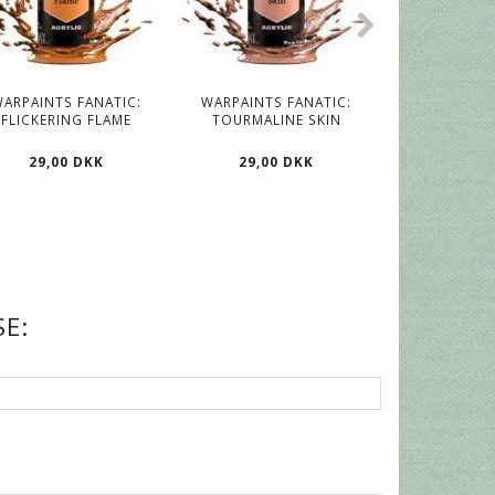
WARPAINTS FANATIC:
WARPAINTS FANATIC:
WARPAINTS FA
FLICKERING FLAME
TOURMALINE SKIN
SKI
29,00 DKK
29,00 DKK
29,00
E: