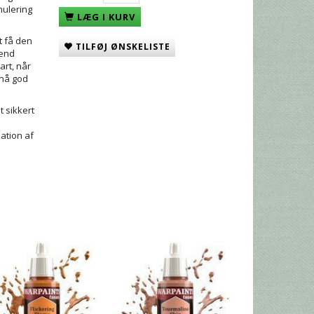
mulering
LÆG I KURV
t få den
TILFØJ ØNSKELISTE
 end
art, når
pnå god
t sikkert
ation af