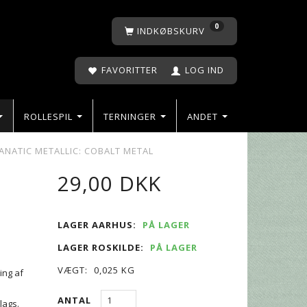
0
INDKØBSKURV
FAVORITTER
LOG IND
ROLLESPIL
TERNINGER
ANDET
ANATIC METALLIC: COBALT METAL
29,00 DKK
L
LAGER AARHUS:
PÅ LAGER
LAGER ROSKILDE:
PÅ LAGER
VÆGT:
0,025 KG
ing af
ANTAL
lags.