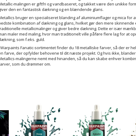
Metallic-malingen er giftfri og vandbaseret, og takket være den unikke for
giver den en fantastisk dækning og en blændende glans.
Metallics bruger en specialiseret blanding af aluminiumflager og mica for a
bedste kombination af dækning og glans, hvilket gør den mere skinnende
traditionelle metallicmalinger og giver bedre dækning. Dette er især mærkb
man maler med maling, hvor man traditionelt ville påføre flere lag for at o
dækning, som f.eks. guld.
I Warpaints Fanatic-sortimentet finder du 18 metalliske farver, så der er hel
en farve, der opfylder behovene til dit næste projekt. Og hvis ikke, blander
Metallics-malingerne nemt med hinanden, så du kan skabe enhver kombin
farver, som du drømmer om.