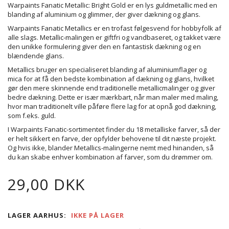
Warpaints Fanatic Metallic: Bright Gold er en lys guldmetallic med en
blanding af aluminium og glimmer, der giver dækning og glans.
Warpaints Fanatic Metallics er en trofast følgesvend for hobbyfolk af
alle slags. Metallic-malingen er giftfri og vandbaseret, og takket være
den unikke formulering giver den en fantastisk dækning og en
blændende glans.
Metallics bruger en specialiseret blanding af aluminiumflager og
mica for at få den bedste kombination af dækning og glans, hvilket
gør den mere skinnende end traditionelle metallicmalinger og giver
bedre dækning. Dette er især mærkbart, når man maler med maling,
hvor man traditionelt ville påføre flere lag for at opnå god dækning,
som f.eks. guld.
I Warpaints Fanatic-sortimentet finder du 18 metalliske farver, så der
er helt sikkert en farve, der opfylder behovene til dit næste projekt.
Og hvis ikke, blander Metallics-malingerne nemt med hinanden, så
du kan skabe enhver kombination af farver, som du drømmer om.
29,00 DKK
LAGER AARHUS:
IKKE PÅ LAGER