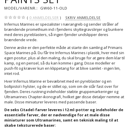
MODEL/VARENR.:
GW60-11-OLD
0
ANMELDELSER
SKRIV ANMELDELSE
Infernus Marines er specialister i nærangreb og sender stråler af
brændende promethium ind i fjendens skyttegravslinjer og bunkere
med deres pyreblasters, så ingen fjender undslipper deres
brændende vrede.
Denne æske er den perfekte måde at starte din samling af Primaris
Space Marines på. Du får tre Infernus Marines i plastik, hver med sin
egen positur, plus al den maling, du skal bruge for at gøre dem klar til
kamp, og en pensel, så du kan komme i gang. Disse modeller er
push-fit og kræver kun en klippetang for at blive samlet - ingen lim,
intet rod.
Hver Infernus Marine er bevæbnet med en pyreblaster og en
boltpistol i hylster, og de er stillet op, som om de står fast over for
fjenden. Deres rustning indeholder støbte gruppemarkeringer og
Ultramarines Chapter-ikonografi, hvilket gør disse detaljer nemme at
male. Disse miniaturer leveres med passende baser.
De seks Citadel-farver leveres i 12 ml-potter og indeholder de
essentielle farver, der er nødvendige for at male disse
miniaturer som Ultramarines, samt en teknisk maling til at
skabe teksturerede baser: