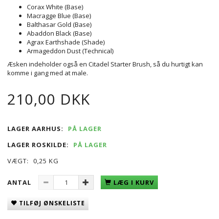
Corax White (Base)
Macragge Blue (Base)
Balthasar Gold (Base)
Abaddon Black (Base)
Agrax Earthshade (Shade)
Armageddon Dust (Technical)
Æsken indeholder også en Citadel Starter Brush, så du hurtigt kan
komme i gang med at male.
210,00 DKK
LAGER AARHUS:
PÅ LAGER
LAGER ROSKILDE:
PÅ LAGER
VÆGT:
0,25 KG
ANTAL
LÆG I KURV
TILFØJ ØNSKELISTE