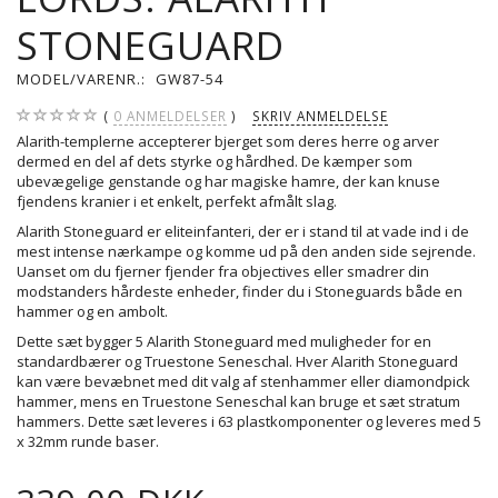
STONEGUARD
MODEL/VARENR.:
GW87-54
0
ANMELDELSER
SKRIV ANMELDELSE
Alarith-templerne accepterer bjerget som deres herre og arver
dermed en del af dets styrke og hårdhed.
De kæmper som
ubevægelige genstande og har magiske hamre, der kan knuse
fjendens kranier i et enkelt, perfekt afmålt slag.
Alarith Stoneguard er eliteinfanteri, der er i stand til at vade ind i de
mest intense nærkampe og komme ud på den anden side sejrende.
Uanset om du fjerner fjender fra objectives eller smadrer din
modstanders hårdeste enheder, finder du i Stoneguards både en
hammer og en ambolt.
Dette sæt bygger 5 Alarith Stoneguard med muligheder for en
standardbærer og Truestone Seneschal.
Hver Alarith Stoneguard
kan være bevæbnet med dit valg af stenhammer eller diamondpick
hammer, mens en Truestone Seneschal kan bruge et sæt stratum
hammers.
Dette sæt leveres i 63 plastkomponenter og leveres med 5
x 32mm runde baser.