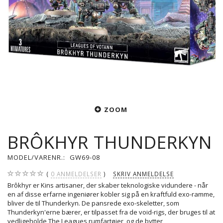
ZOOM
BRÔKHYR THUNDERKYN
MODEL/VARENR.:
GW69-08
0
ANMELDELSER
SKRIV ANMELDELSE
Brôkhyr er Kins artisaner, der skaber teknologiske vidundere - når
en af disse erfarne ingeniører kobler sig på en kraftfuld exo-ramme,
bliver de til Thunderkyn. De pansrede exo-skeletter, som
Thunderkyn'erne bærer, er tilpasset fra de void-rigs, der bruges til at
vedligeholde The Leagues rumfartøjer, og de bytter