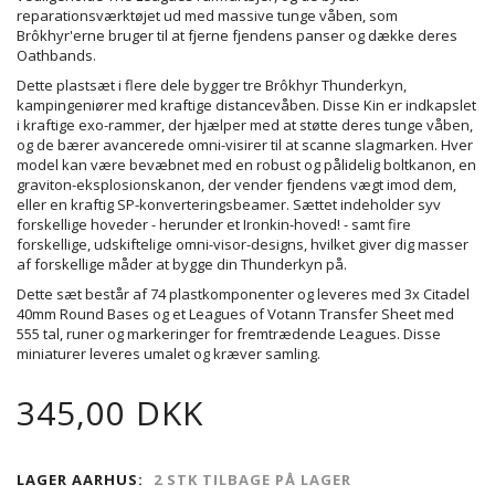
reparationsværktøjet ud med massive tunge våben, som
Brôkhyr'erne bruger til at fjerne fjendens panser og dække deres
Oathbands.
Dette plastsæt i flere dele bygger tre Brôkhyr Thunderkyn,
kampingeniører med kraftige distancevåben. Disse Kin er indkapslet
i kraftige exo-rammer, der hjælper med at støtte deres tunge våben,
og de bærer avancerede omni-visirer til at scanne slagmarken. Hver
model kan være bevæbnet med en robust og pålidelig boltkanon, en
graviton-eksplosionskanon, der vender fjendens vægt imod dem,
eller en kraftig SP-konverteringsbeamer. Sættet indeholder syv
forskellige hoveder - herunder et Ironkin-hoved! - samt fire
forskellige, udskiftelige omni-visor-designs, hvilket giver dig masser
af forskellige måder at bygge din Thunderkyn på.
Dette sæt består af 74 plastkomponenter og leveres med 3x Citadel
40mm Round Bases og et Leagues of Votann Transfer Sheet med
555 tal, runer og markeringer for fremtrædende Leagues. Disse
miniaturer leveres umalet og kræver samling.
345,00 DKK
LAGER AARHUS:
2 STK TILBAGE PÅ LAGER