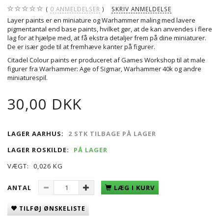
0
ANMELDELSER
SKRIV ANMELDELSE
Layer paints er en miniature og Warhammer maling med lavere
pigmentantal end base paints, hvilket gør, at de kan anvendes i flere
lag for at hjælpe med, at få ekstra detaljer frem på dine miniaturer.
De er især gode til at fremhæve kanter på figurer.
Citadel Colour paints er produceret af Games Workshop til at male
figurer fra Warhammer: Age of Sigmar, Warhammer 40k og andre
miniaturespil.
30,00 DKK
LAGER AARHUS:
2 STK TILBAGE PÅ LAGER
LAGER ROSKILDE:
PÅ LAGER
VÆGT:
0,026 KG
ANTAL
LÆG I KURV
TILFØJ ØNSKELISTE