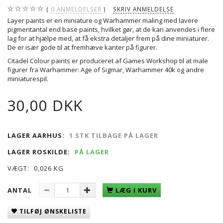
0
ANMELDELSER
SKRIV ANMELDELSE
Layer paints er en miniature og Warhammer maling med lavere
pigmentantal end base paints, hvilket gør, at de kan anvendes i flere
lag for at hjælpe med, at få ekstra detaljer frem på dine miniaturer.
De er især gode til at fremhæve kanter på figurer.
Citadel Colour paints er produceret af Games Workshop til at male
figurer fra Warhammer: Age of Sigmar, Warhammer 40k og andre
miniaturespil.
30,00 DKK
LAGER AARHUS:
1 STK TILBAGE PÅ LAGER
LAGER ROSKILDE:
PÅ LAGER
VÆGT:
0,026 KG
ANTAL
LÆG I KURV
TILFØJ ØNSKELISTE