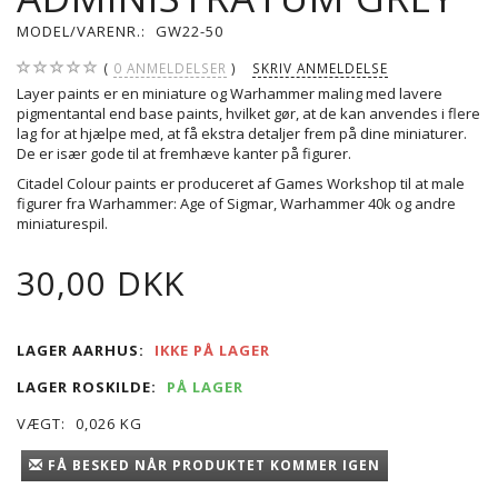
MODEL/VARENR.:
GW22-50
0
ANMELDELSER
SKRIV ANMELDELSE
Layer paints er en miniature og Warhammer maling med lavere
pigmentantal end base paints, hvilket gør, at de kan anvendes i flere
lag for at hjælpe med, at få ekstra detaljer frem på dine miniaturer.
De er især gode til at fremhæve kanter på figurer.
Citadel Colour paints er produceret af Games Workshop til at male
figurer fra Warhammer: Age of Sigmar, Warhammer 40k og andre
miniaturespil.
30,00 DKK
LAGER AARHUS:
IKKE PÅ LAGER
LAGER ROSKILDE:
PÅ LAGER
VÆGT:
0,026 KG
FÅ BESKED NÅR PRODUKTET KOMMER IGEN