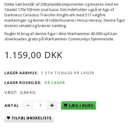
Dette sæt består af 208 plastikkomponenter og leveres med en
Citadel 170x109 mm oval base. Det indeholder også et Age of
Darkness Cerastus Transfer Knight-ark med 517 valgfrie
markeringer og ikoner til ridderhusene i Horus Heresy. Denne figur
leveres umalet og kræver samling.
Regler til brug af denne figur i dine Warhammer 40.000-spil kan
downloades gratis på Warhammer Communitys hjemmeside.
1.159,00 DKK
LAGER AARHUS:
1 STK TILBAGE PÅ LAGER
LAGER ROSKILDE:
PÅ LAGER
VÆGT:
0,64 KG
ANTAL
LÆG I KURV
TILFØJ ØNSKELISTE