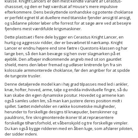
klasse. Knight Lancers er den mest kendte variant af Cerastus-
chassiset, og den er højt værdsat af House's mere impulsive
efterkommere. Dens beskyttende ionhandske og potente choklanse
er perfekt egnet til at duellere med titaniske fjender ansigt til ansigt,
og sådanne piloter løber ofte forrest for at søge ære ved at besejre
fjendens mest værdifulde krigsmaskiner.
Dette plastsæt i flere dele bygger en Cerastus Knight Lancer, en
hurtig og aggressiv ridder, der er bevæbnet til nærkamp. Knight
Lancer er endnu højere end sine fætre i Questoris-klassen og har
lange ben, så den kan bevæge sig hen over slagmarken på et
øjeblik. Den afbøjer indkommende angreb med sit ion gauntlet
shield, mens den løber fremad og udløser knitrende lyn fra sin
kolossale armmonterede choklanse, før den angriber for at spidde
de tungeste trusler.
Denne detaljerede model kan i høj grad tilpasses med led i ankler,
knæ, hofter, hoved, arme, talje og endda individuelle fingre, så du
kan skabe din egen dynamiske positur. Hovedet og armene kan
også samles uden lim, så man kan justere deres position midt i
spillet. Sættet indeholder en række kosmetiske muligheder,
herunder to forskellige designs til knæpuder, benskinner og
pauldrons, fire skrogmonterede ikoner til at repræsentere
forskellige tilhørsforhold, et våbenskjold og tre forskellige vimpler.
Du kan også bygge ridderen med en åben luge, som afslører piloten,
der sidder indeni.