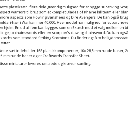
Dette plastiksæt i flere dele giver dig mulighed for at bygge 10 Striking Sco
aspect warriors til brug som et komplet Blades of Khaine kill team eller bl
andre aspects som Howling Banshees og Dire Avengers. De kan også bruge
Aeldari-hær i Warhammer 40.000. Hver model har mulighed for et bart hove
en hjelm. En ud af fem kan bygges som en Exarch med et valg mellem en bi
klinge, to chainswords eller en scorpion's claw og chainsword. Du kan ogs
Exarchs som standard Striking Scorpions. Du finder også to helligdomsstat
sættet.
Dette sæt indeholder 168 plastikkomponenter, 10x 28,5 mm runde baser, 2x
25 mm runde baser og et Craftwords Transfer Sheet.
Disse miniaturer leveres umalede og kræver samling.