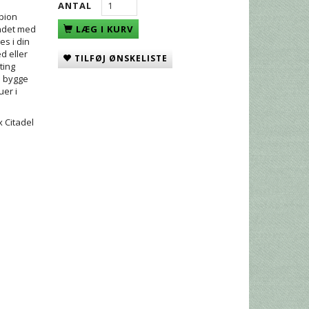
ANTAL
rpion
andet med
LÆG I KURV
s i din
d eller
TILFØJ ØNSKELISTE
ting
å bygge
uer i
 Citadel