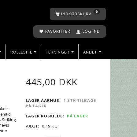
0
INDKØBSKURV
FAVORITTER
LOG IND
ROLLESPIL
TERNINGER
ANDET
445,00 DKK
LAGER AARHUS:
1 STK TILBAGE
PÅ LAGER
nkelt
remtid
LAGER ROSKILDE:
PÅ LAGER
 Striking
imevis
VÆGT:
0,19 KG
ytter