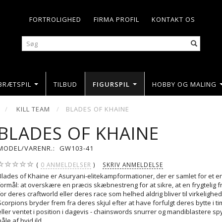
FORTROLIGHED
FIRMA PROFIL
KONTAKT OS
BRÆTSPIL
TILBUD
FIGURSPIL
HOBBY OG MALING
KILL TEAM
BLADES OF KHAINE
BLADES OF KHAINE
MODEL/VARENR.:
GW103-41
0
ANMELDELSER
SKRIV ANMELDELSE
Blades of Khaine er Asuryani-elitekampformationer, der er samlet for et e
formål: at overskære en præcis skæbnestreng for at sikre, at en frygtelig f
for deres craftworld eller deres race som helhed aldrig bliver til virkelighed.
Scorpions bryder frem fra deres skjul efter at have forfulgt deres bytte i t
eller ventet i position i dagevis - chainswords snurrer og mandiblastere sp
nåle af hvid ild.