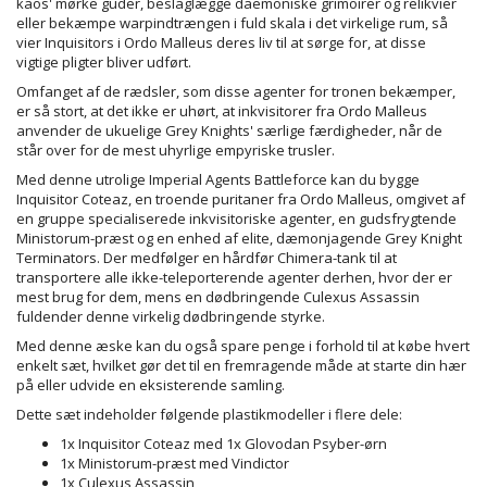
kaos' mørke guder, beslaglægge daemoniske grimoirer og relikvier
eller bekæmpe warpindtrængen i fuld skala i det virkelige rum, så
vier Inquisitors i Ordo Malleus deres liv til at sørge for, at disse
vigtige pligter bliver udført.
Omfanget af de rædsler, som disse agenter for tronen bekæmper,
er så stort, at det ikke er uhørt, at inkvisitorer fra Ordo Malleus
anvender de ukuelige Grey Knights' særlige færdigheder, når de
står over for de mest uhyrlige empyriske trusler.
Med denne utrolige Imperial Agents Battleforce kan du bygge
Inquisitor Coteaz, en troende puritaner fra Ordo Malleus, omgivet af
en gruppe specialiserede inkvisitoriske agenter, en gudsfrygtende
Ministorum-præst og en enhed af elite, dæmonjagende Grey Knight
Terminators. Der medfølger en hårdfør Chimera-tank til at
transportere alle ikke-teleporterende agenter derhen, hvor der er
mest brug for dem, mens en dødbringende Culexus Assassin
fuldender denne virkelig dødbringende styrke.
Med denne æske kan du også spare penge i forhold til at købe hvert
enkelt sæt, hvilket gør det til en fremragende måde at starte din hær
på eller udvide en eksisterende samling.
Dette sæt indeholder følgende plastikmodeller i flere dele:
1x Inquisitor Coteaz med 1x Glovodan Psyber-ørn
1x Ministorum-præst med Vindictor
1x Culexus Assassin