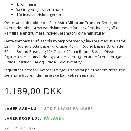
1x Chimera
5x Grey Knights Terminator
14x inkvisitoriske agenter
Dette sæt indeholder også 1x Astra Militarum Transfer Sheet, der
hver indeholder 475x vandskinneoverførsler af høj kvalitet, så du
kan tilføje endnu mere individuel smag til dine miniaturer.
Dette sæt består af 332 plastkomponenter og leveres med 1x Citadel
32 mm Round Slotta Base, 7x Citadel 40 mm Round Bases, 3x Citadel
32 mm Round Bases og 12x Citadel 25 mm Round Bases. Disse
figurer leveres umalede og kræver samling - vi anbefaler at bruge
Citadel Plastic Glue og Citadel Colour-maling.
Inquisitor Coteaz vil være tilgængelig separat på et senere tidspunkt.
De andre figurer i denne æske kan købes separat.
1.189,00 DKK
LAGER AARHUS:
1 STK TILBAGE PÅ LAGER
LAGER ROSKILDE:
PÅ LAGER
VÆGT:
0,81 KG