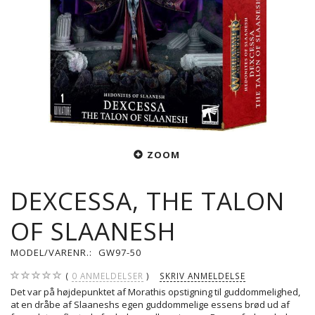
ZOOM
DEXCESSA, THE TALON
OF SLAANESH
MODEL/VARENR.:
GW97-50
0
ANMELDELSER
SKRIV ANMELDELSE
Det var på højdepunktet af Morathis opstigning til guddommelighed,
at en dråbe af Slaaneshs egen guddommelige essens brød ud af