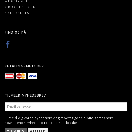
ØNSKELISTE
ORDREHISTORIK
NYHEDSBREV
FIND OS PÅ
BETALINGSMETODER
TILMELD NYHEDSBREV
EMAIL-
ADRESSE
Tilmeld dig vores nyhedsbrev og modtag gode tilbud samt andre
spændende nyheder direkte i din indbakke.
TILMELD
AFMELD