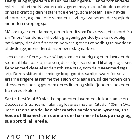
fængslet og flygtede fra hulen mellem rigerne. Denne forbandede
hybrid, kaldet the Newborn, blev gennemsyret af både den mørke
prinses kraft og den resterende energi, som Morathi selv havde
absorberet, og smeltede sammen til tvillingevæsener, der spejlede
hinanden i krop og sjæl.
Måske tager den dæmon, der er kendt som Dexcessa, et stikord fra
sin "mors" tendenser til vold og legemliggør det fysiske i dødelig
nærkamp, idet den finder en pervers glæde i at nedhugge svadaer
af dødelige, mens den danser over slagmarken.
Dexcessa er flere gange så høj som en dødelig og er en hvirvlende
storm af blod på slagmarken, der er lige så i stand til at opsluge sine
fjender med kløer eller den robuste stav, som de bærer med sig i
krig. Deres skiftende, smidige krop gør det særligt svært for selv
erfarne krigere at ramme the Talon of Slaanesh, så dæmonen kan
ubesværet sno sig gennem deres linjer og skille fjendens hoveder
fra deres skuldre.
Sættet består af 50 plastkomponenter, hvormed du kan samle én
Dexcessa, Slaaneshs Talon, og leveres med en Citadel 105mm Oval
Base.
Denne model kan alternativt samles som Synessa, the
Voice of Slaanesh. en dæmon der har mere fokus på magi og
support til allierede.
719,00 DKK