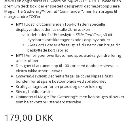
æske i en opgraderet PLUS-version.
Squire PLUS 100+ XL White
er en
premium deck box, der er specielt designet til det meget populære
Magic: The Gathering™-format "Commander", men kan bruges til
mange andre TCG'er!
NYT!
Udstil dit Commander/Top-kort i den specielle
displayvindue, uden at skulle åbne æsken
Indeholder 1x UV-beskyttet
Slide Card Case
, så dit
dyrebare kort ikke tager skade i displayvinduet
Slide Card Case
er aftageligt, så du nemt kan bruge dit
beskyttede kort i spillet
NYT!
Armorfyber overflade, med specialudvalgt indre foring
af mikrofiber
Designet til at rumme op til 100 kort med dobbelte sleeves i
ekstra tykke Inner Sleeves
Convertible system
: Det helt aftagelige cover klipses fast i
bunden for at spare kostbar plads ved spillebordet
Kraftige magneter for en præcis og sikker lukning
Stiv og holdbar æske
Optimeret til Magic: The Gathering™, men kan bruges til hvilket
som helst kortspil i standardstørrelse
179,00 DKK