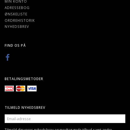
MIN KONTO
ADRESSEBOG
ØNSKELISTE
ORDREHISTORIK
NYHEDSBREV
FIND OS PÅ
BETALINGSMETODER
TILMELD NYHEDSBREV
EMAIL-
ADRESSE
Tilmeld dig vores nyhedsbrev og modtag gode tilbud samt andre