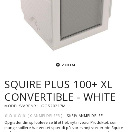
ZOOM
SQUIRE PLUS 100+ XL
CONVERTIBLE - WHITE
MODEL/VARENR.:
GGS20217ML
0
ANMELDELSER
SKRIV ANMELDELSE
Opgrader din spiloplevelse til et helt nyt niveau! Produktet, som
mange spillere har ventet spændt på: vores højt vurderede Squire-