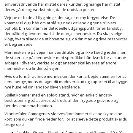
erhvervsdrivende har mistet deres kunder, og mange har mistet
deres gårde og værksteder, da de undslap pesten.
Vejene er fulde af flygtninge, der søger en ny begyndelse. De
kommer til dig i håb om at slå sig ned i dit land og tjene til livets
ophold. Din kornfarm er det ideelle udgangspunkt for en landsby,
der pålideligt leverer mad til de mange mennesker. Du skal vælge
klogt, hvem tillader de at bosætte sig, da din mad og dine ressourcer
er begrænsede.
Menneskerne på vejen har værdifulde og unikke færdigheder, men
de stoler alle på mennesker med specifikke håndværk for at kunne
arbejde. Råvarer, værktøjer og tjenester skal leveres af andre
mennesker du finder på vejen.
Hvis du formår at finde mennesker, der kan arbejde sammen for at
tjene penge, mens du øger dit madoverskud og kapacitet til at bygge
nye huse, vil din landsby blive velstående.
Spillet kommer med en solo-tilstand, hvor en enkelt landsby
bestræber sig på at trives på trods af den frygtede grevinde og
hendes onde machination.
Vi anbefaler Gamegenics sleeves/kort lommer til at beskytte dine
kort, som du kan finde nedenfor. For at sleeve dette produkt skal du
bruge op til:
4 pakker Green - Standard American-sized Sleeves, 59 x 91