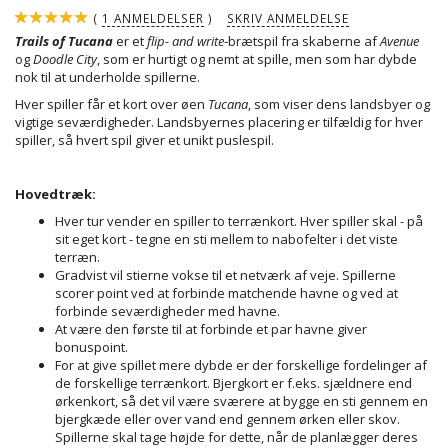
1
ANMELDELSER
SKRIV ANMELDELSE
Trails of Tucana
er et
flip- and write
-brætspil fra skaberne af
Avenue
og
Doodle City
, som er hurtigt og nemt at spille, men som har dybde
nok til at underholde spillerne.
Hver spiller får et kort over øen
Tucana
, som viser dens landsbyer og
vigtige seværdigheder. Landsbyernes placering er tilfældig for hver
spiller, så hvert spil giver et unikt puslespil.
Hovedtræk:
Hver tur vender en spiller to terrænkort. Hver spiller skal - på
sit eget kort - tegne en sti mellem to nabofelter i det viste
terræn.
Gradvist vil stierne vokse til et netværk af veje. Spillerne
scorer point ved at forbinde matchende havne og ved at
forbinde seværdigheder med havne.
At være den første til at forbinde et par havne giver
bonuspoint.
For at give spillet mere dybde er der forskellige fordelinger af
de forskellige terrænkort. Bjergkort er f.eks. sjældnere end
ørkenkort, så det vil være sværere at bygge en sti gennem en
bjergkæde eller over vand end gennem ørken eller skov.
Spillerne skal tage højde for dette, når de planlægger deres