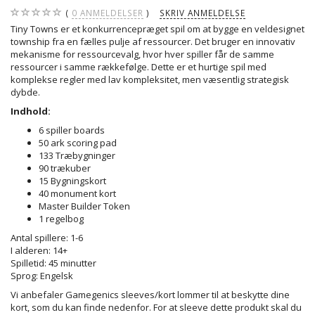
0
ANMELDELSER
SKRIV ANMELDELSE
Tiny Towns er et konkurrencepræget spil om at bygge en veldesignet
township fra en fælles pulje af ressourcer. Det bruger en innovativ
mekanisme for ressourcevalg, hvor hver spiller får de samme
ressourcer i samme rækkefølge. Dette er et hurtige spil med
komplekse regler med lav kompleksitet, men væsentlig strategisk
dybde.
Indhold:
6 spiller boards
50 ark scoring pad
133 Træbygninger
90 trækuber
15 Bygningskort
40 monument kort
Master Builder Token
1 regelbog
Antal spillere: 1-6
I alderen: 14+
Spilletid: 45 minutter
Sprog: Engelsk
Vi anbefaler Gamegenics sleeves/kort lommer til at beskytte dine
kort, som du kan finde nedenfor. For at sleeve dette produkt skal du