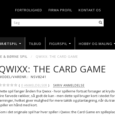
FORTROLIGHED
FIRMA PROFIL
KONTAKT OS
BRÆTSPIL
TILBUD
FIGURSPIL
HOBBY OG MALING
IE & BØRNE SPIL
QWIXX: THE CARD GAME
QWIXX: THE CARD GAME
MODEL/VARENR.:
NSV8241
0
ANMELDELSER
SKRIV ANMELDELSE
Dette spil fanger ånden fra Qwixx - hvor spillerne fortsat forsøger at krydse 
fire farvede rækker, så godt de kan - men dette spil bruger kort i stedet for
terninger, hvilket giver mulighed for mere taktik og planlægning, når du tr
spiller en hånd med kort.
Som i det originale spil har hver spiller i Qwixx: the Card Game en spillepl