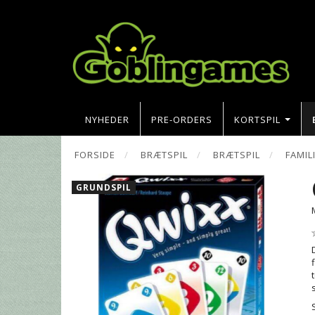
NYHEDER
PRE-ORDERS
KORTSPIL
FORSIDE
BRÆTSPIL
BRÆTSPIL
FAMIL
GRUNDSPIL