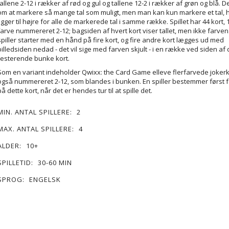
tallene 2-12 i rækker af rød og gul og tallene 12-2 i rækker af grøn og blå. 
om at markere så mange tal som muligt, men man kan kun markere et tal, h
ligger til højre for alle de markerede tal i samme række. Spillet har 44 kort, 
farve nummereret 2-12; bagsiden af hvert kort viser tallet, men ikke farven
spiller starter med en hånd på fire kort, og fire andre kort lægges ud med
billedsiden nedad - det vil sige med farven skjult - i en række ved siden af
resterende bunke kort.
Som en variant indeholder Qwixx: the Card Game elleve flerfarvede jokerk
også nummereret 2-12, som blandes i bunken. En spiller bestemmer først 
på dette kort, når det er hendes tur til at spille det.
MIN. ANTAL SPILLERE:
2
MAX. ANTAL SPILLERE:
4
ALDER:
10+
SPILLETID:
30-60 MIN
SPROG:
ENGELSK