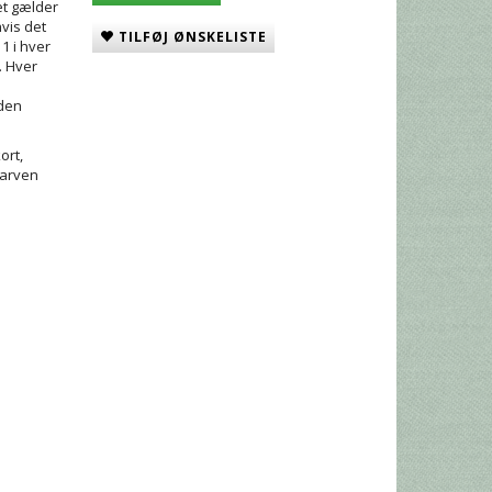
Det gælder
vis det
TILFØJ ØNSKELISTE
11 i hver
. Hver
 den
ort,
farven