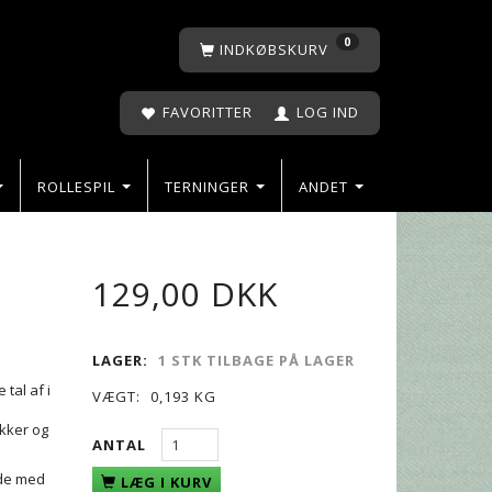
0
INDKØBSKURV
FAVORITTER
LOG IND
ROLLESPIL
TERNINGER
ANDET
129,00 DKK
LAGER:
1 STK TILBAGE PÅ LAGER
tal af i
VÆGT:
0,193 KG
ækker og
ANTAL
ade med
LÆG I KURV