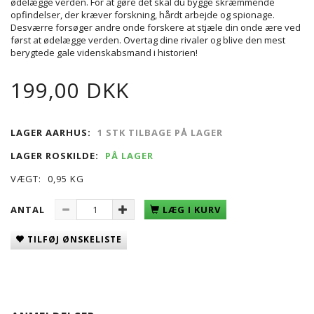
ødelægge verden. For at gøre det skal du bygge skræmmende
opfindelser, der kræver forskning, hårdt arbejde og spionage.
Desværre forsøger andre onde forskere at stjæle din onde ære ved
først at ødelægge verden. Overtag dine rivaler og blive den mest
berygtede gale videnskabsmand i historien!
199,00 DKK
LAGER AARHUS:
1 STK TILBAGE PÅ LAGER
LAGER ROSKILDE:
PÅ LAGER
VÆGT:
0,95 KG
ANTAL
LÆG I KURV
TILFØJ ØNSKELISTE