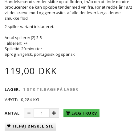
Handelsmænd sender skibe op af floden, i håb om at finde mindre
producenter de kan opkøbe tønder med vin fra. For at redde år 1872
vil det kræve mod og generøsitet af alle der lever langs denne
smukke flod.
2 spiller variant inkluderet.
Antal spillere: (2)-3-5
I alderen: 7+
Spilletid: 20 minutter
Sprog: Engelsk, portugisisk og spansk
119,00 DKK
LAGER:
1 STK TILBAGE PÅ LAGER
VÆGT:
0,284 KG
ANTAL
LÆG I KURV
TILFØJ ØNSKELISTE