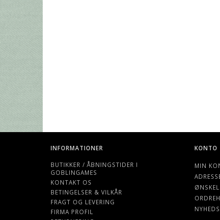
INFORMATIONER
KONTO
BUTIKKER / ÅBNINGSTIDER I
MIN KO
GOBLINGAMES
ADRESS
KONTAKT OS
ØNSKEL
BETINGELSER & VILKÅR
ORDREH
FRAGT OG LEVERING
NYHEDS
FIRMA PROFIL