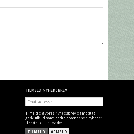
TILMELD NYHEDSBREV
EMAIL-
ADRESSE
Tilmeld dig vores nyhedsbrev og modtag
gode tilbud samt andre spændende nyheder
direkte i din indbakke.
TILMELD
AFMELD