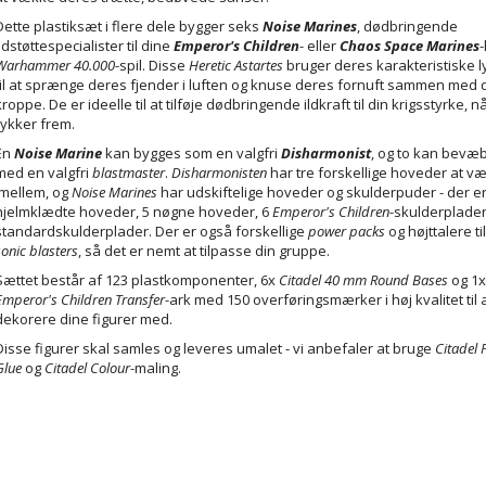
Dette plastiksæt i flere dele bygger seks
Noise Marines
, dødbringende
ildstøttespecialister til dine
Emperor's Children
- eller
Chaos Space Marines
Warhammer 40.000
-spil. Disse
Heretic Astartes
bruger deres karakteristiske 
til at sprænge deres fjender i luften og knuse deres fornuft sammen med 
kroppe. De er ideelle til at tilføje dødbringende ildkraft til din krigsstyrke, 
rykker frem.
En
Noise Marine
kan bygges som en valgfri
Disharmonist
, og to kan bevæ
med en valgfri
blastmaster
.
Disharmonisten
har tre forskellige hoveder at v
imellem, og
Noise Marines
har udskiftelige hoveder og skulderpuder - der er
hjelmklædte hoveder, 5 nøgne hoveder, 6
Emperor's Children
-skulderplader
standardskulderplader. Der er også forskellige
power packs
og højttalere ti
sonic blasters
, så det er nemt at tilpasse din gruppe.
Sættet består af 123 plastkomponenter, 6x
Citadel 40 mm Round Bases
og 1
Emperor's Children Transfer
-ark med 150 overføringsmærker i høj kvalitet til 
dekorere dine figurer med.
Disse figurer skal samles og leveres umalet - vi anbefaler at bruge
Citadel 
Glue
og
Citadel Colour
-maling.