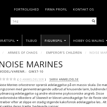
FORTROLIGHED
FIRMA PROFIL
KONTAKT OS
BRÆTSPIL
TILBUD
FIGURSPIL
HOBBY OG MALING
ARMIES OF CHAOS
EMPEROR’S CHILDREN
NOISE MA
NOISE MARINES
MODEL/VARENR.:
GW37-10
0
ANMELDELSER
SKRIV ANMELDELSE
Noise Marines
orkestrerer oprørsk ødelæggelse på en massiv skala. De mæ
krigszonen med gennemtrængende udbrud af knusende larm, buldrende b
lydmæssig ødelæggelse og andre ekstreme psykosoniske angreb. Disse
hedonistiske tilbedere af
Slaanesh
er blevet uimodtagelige for de fleste sti
stræber efter at slippe en stadig stigende kakofonisk ødelæggelse løs.. Alt
at vække deres trætte, bedøvede sanser.