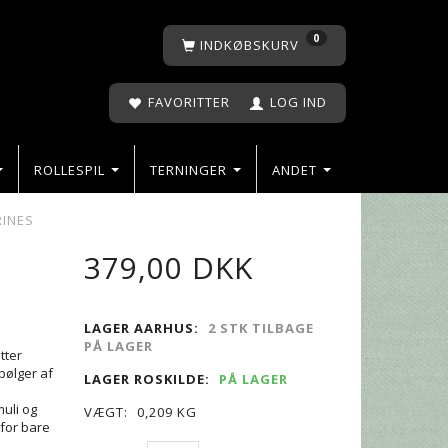
0
INDKØBSKURV
FAVORITTER
LOG IND
ROLLESPIL
TERNINGER
ANDET
RINES
379,00 DKK
LAGER AARHUS:
2 STK TILBAGE
PÅ LAGER
tter
ølger af
LAGER ROSKILDE:
PÅ LAGER
muli og
VÆGT:
0,209 KG
 for bare