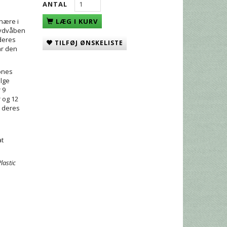
ANTAL
-hære i
LÆG I KURV
lydvåben
deres
TILFØJ ØNSKELISTE
når den
bnes
ælge
 9
 og 12
l deres
x
at
Plastic