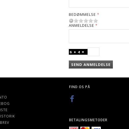
BEDØMMELSE
ANMELDELSE
SEND ANMELDELSE
FIND OS PÅ
NTO
EBOG
ISTE
ISTORIK
BETALINGSMETODER
BREV