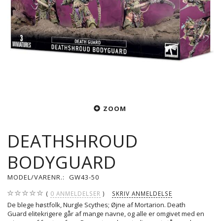
ZOOM
DEATHSHROUD
BODYGUARD
MODEL/VARENR.:
GW43-50
0
ANMELDELSER
SKRIV ANMELDELSE
De blege høstfolk,
Nurgle Scythes;
Øjne af Mortarion. Death
Guard
elitekrigere går af mange navne, og alle er omgivet med en