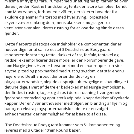
miasma af frygt og fare. Pumpet
med unaturlig magt, tårner de over
deres fjender.
Rustne handsker og tentakler store kampleer kendt
som Manreapers
, forbandede våben, der skærer hoveder fra
skuldre og lemmer fra torsos med hver sving. Forpestede
skyer svæver
omkring dem, mens ulækker smog stiger fra
ventilationskanaler i deres rustning for at kværke og blinde deres
fjender.
Dette flerparts plastikpakke indeholder de komponenter, der er
nødvendige for at samle et sæt 3 Deathshroud Bodyguard.
Imponerende store og tætte, dækket af rot, forfald, tentakel og
rædsel, eksemplificerer disse modeller den korrumperende gave,
som Nurgle giver.
Hver er bevæbnet med en manreaper - en stor
scythe, pitted og pockmarked med rust og sygdom, det står endnu
højere end Deathshroud, der brænder det - og en
plagspurterhandske, plejede at sprøjte ubehagelige mishandlinger i
det uheldige.
Hvert af de tre er bedecked med Nurgle symbolisme,
der findes i rusten, koger og chips i deres rustning, hvorigennem
fjedrende tentacled og oppustet kødpinde, knapt dækket af rynkede
kapper.
Der er 7 varianthoveder medfølger, en blanding af hjelm og
bar og en ekstra plagspurterhandske - dette er en valgfri
enhedsmester, der har mulighed for at bære to af disse.
The Deathshroud Bodyguard kommer som 51 komponenter, og
leveres med 3 Citadel 40mm Round baser.