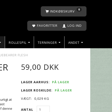
0
INDKØBSKURV
FAVORITTER
LOG IND
ROLLESPIL
TERNINGER
ANDET
UEBEARER FLESH
ER
59,00 DKK
LAGER AARHUS:
PÅ LAGER
LAGER ROSKILDE:
PÅ LAGER
VÆGT:
0,029 KG
rtigt at
ast
 af denne
ANTAL