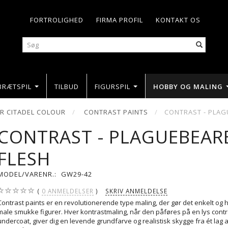
FORTROLIGHED
FIRMA PROFIL
KONTAKT OS
BRÆTSPIL
TILBUD
FIGURSPIL
HOBBY OG MALING
 CITADEL COLOUR
CONTRAST PAINTS
CONTRAST - PLAG
CONTRAST - PLAGUEBEAR
FLESH
MODEL/VARENR.:
GW29-42
0
ANMELDELSER
SKRIV ANMELDELSE
Contrast paints er en revolutionerende type maling, der gør det enkelt og hu
male smukke figurer. Hver kontrastmaling, når den påføres på en lys contr
undercoat, giver dig en levende grundfarve og realistisk skygge fra ét lag