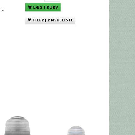
LÆG I KURV
fra
TILFØJ ØNSKELISTE