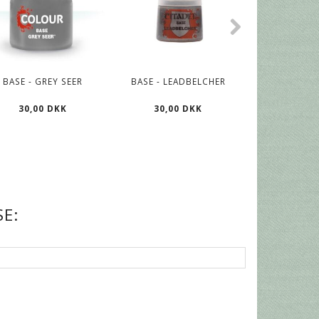
BASE - GREY SEER
BASE - LEADBELCHER
BASE - ME
STANDAR
30,00 DKK
30,00 DKK
30,00
E: