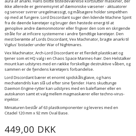
aura af anarki. Hans blotte tilstedeværelse kortslutter maskiner, der
ikke allerede er gennemsyret af dæmoniske væsener - aktuatorer
og servoer svirrer uregelmæssigt, og målsøgere holder simpelthen
op med at fungere. Lord Discordant suger den lidende Machine Spirit
fra de døende køretøjer og bruger den høstede energi til at
genoplive andre dæmonmotorer eller frigiver den som en skrigende
stråle for at inficere systemerne i andre fjendtlige køretøjer. Den
mest berømte af Lords Discordant, Vex Machinator, bragte anarki til
Vigilus' bistader under War of Nightmares.
Vex Machinator, Arch-Lord Discordant er et flerdelt plastiksæt og
tjener som et HQ valg i en Chaos Space Marines-hær. Den Helstalker
mount kan udstyres med en række forskellige destruktive våben, og
sammen er de fjendens køretøjers forbandelse.
Lord Discordant bærer et enormt spidskålsglaive, og hans
mechatendrils kan slå ud efter sine fjender. Hans skudtunge
Daemon Engine-rytter kan udstyres med en baleflamer eller en
autokanon samt et valg mellem magmaskærer eller techno-virus-
injektor.
Miniaturen består af 63 plastkomponenter og leveres med en
Citadel 120 mm x 92 mm Oval Base.
449,00 DKK