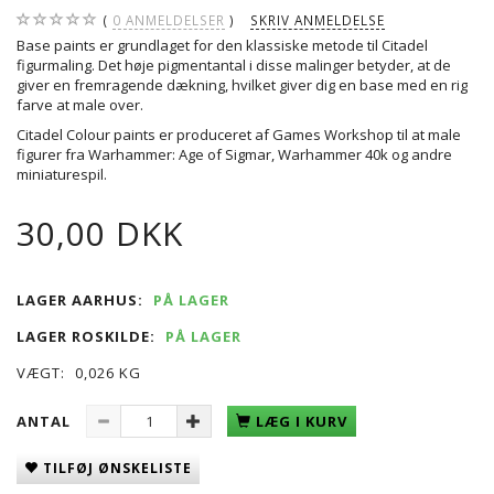
0
ANMELDELSER
SKRIV ANMELDELSE
Base paints er grundlaget for den klassiske metode til Citadel
figurmaling. Det høje pigmentantal i disse malinger betyder, at de
giver en fremragende dækning, hvilket giver dig en base med en rig
farve at male over.
Citadel Colour paints er produceret af Games Workshop til at male
figurer fra Warhammer: Age of Sigmar, Warhammer 40k og andre
miniaturespil.
30,00 DKK
LAGER AARHUS:
PÅ LAGER
LAGER ROSKILDE:
PÅ LAGER
VÆGT:
0,026 KG
ANTAL
LÆG I KURV
TILFØJ ØNSKELISTE