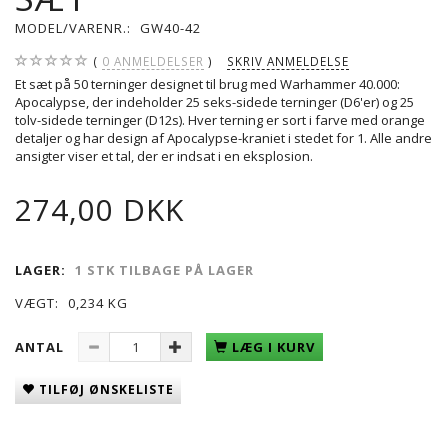
MODEL/VARENR.:
GW40-42
0
ANMELDELSER
SKRIV ANMELDELSE
Et sæt på 50 terninger designet til brug med Warhammer 40.000:
Apocalypse, der indeholder 25 seks-sidede terninger (D6'er) og 25
tolv-sidede terninger (D12s). Hver terning er sort i farve med orange
detaljer og har design af Apocalypse-kraniet i stedet for 1. Alle andre
ansigter viser et tal, der er indsat i en eksplosion.
274,00 DKK
LAGER:
1 STK TILBAGE PÅ LAGER
VÆGT:
0,234 KG
ANTAL
LÆG I KURV
TILFØJ ØNSKELISTE