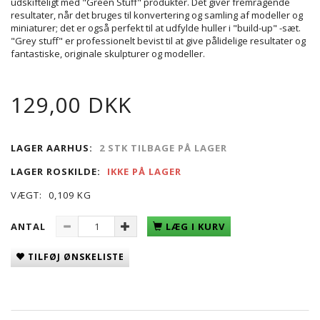
udskifteligt med "Green Stuff" produkter. Det giver fremragende
resultater, når det bruges til konvertering og samling af modeller og
miniaturer; det er også perfekt til at udfylde huller i "build-up" -sæt.
"Grey stuff" er professionelt bevist til at give pålidelige resultater og
fantastiske, originale skulpturer og modeller.
129,00 DKK
LAGER AARHUS:
2 STK TILBAGE PÅ LAGER
LAGER ROSKILDE:
IKKE PÅ LAGER
VÆGT:
0,109 KG
ANTAL
LÆG I KURV
TILFØJ ØNSKELISTE