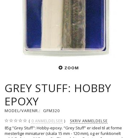
ZOOM
GREY STUFF: HOBBY
EPOXY
MODEL/VARENR.:
GFM320
0
ANMELDELSER
SKRIV ANMELDELSE
85g "Grey Stuff": Hobby-epoxy. “Grey Stuff” er ideel til at forme
mesterlige miniaturer (skala 15 mm - 120 mm), og er funktionelt