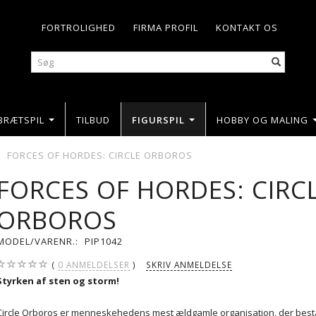
FORTROLIGHED
FIRMA PROFIL
KONTAKT OS
BRÆTSPIL
TILBUD
FIGURSPIL
HOBBY OG MALING
FORCES OF HORDES: CIRCLE ORBOROS
FORCES OF HORDES: CIRC
ORBOROS
MODEL/VARENR.:
PIP1042
0
ANMELDELSER
SKRIV ANMELDELSE
Styrken af sten og storm!
Circle Orboros er menneskehedens mest ældgamle organisation, der best