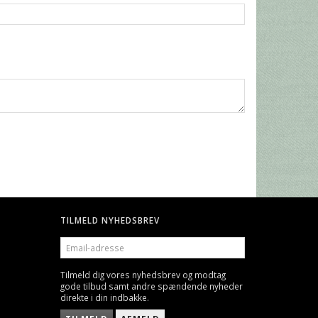
TILMELD NYHEDSBREV
EMAIL-
ADRESSE
Tilmeld dig vores nyhedsbrev og modtag
gode tilbud samt andre spændende nyheder
direkte i din indbakke.