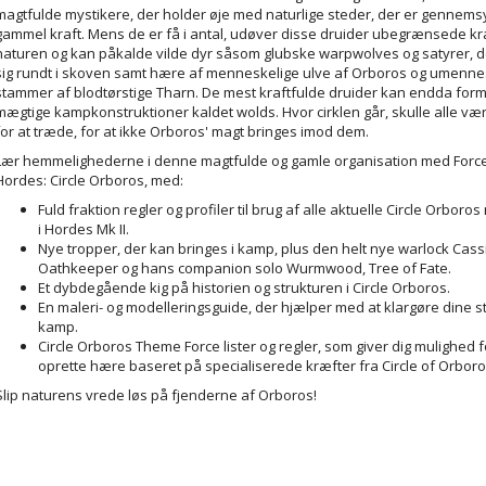
magtfulde mystikere, der holder øje med naturlige steder, der er gennems
gammel kraft. Mens de er få i antal, udøver disse druider ubegrænsede kr
naturen og kan påkalde vilde dyr såsom glubske warpwolves og satyrer, d
sig rundt i skoven samt hære af menneskelige ulve af Orboros og umenne
stammer af blodtørstige Tharn. De mest kraftfulde druider kan endda forme
mægtige kampkonstruktioner kaldet wolds. Hvor cirklen går, skulle alle v
for at træde, for at ikke Orboros' magt bringes imod dem.
Lær hemmelighederne i denne magtfulde og gamle organisation med Forc
Hordes: Circle Orboros, med:
Fuld fraktion regler og profiler til brug af alle aktuelle Circle Orboro
i Hordes Mk II.
Nye tropper, der kan bringes i kamp, ​​plus den helt nye warlock Cass
Oathkeeper og hans companion solo Wurmwood, Tree of Fate.
Et dybdegående kig på historien og strukturen i Circle Orboros.
En maleri- og modelleringsguide, der hjælper med at klargøre dine sty
kamp.
Circle Orboros Theme Force lister og regler, som giver dig mulighed f
oprette hære baseret på specialiserede kræfter fra Circle of Orboro
Slip naturens vrede løs på fjenderne af Orboros!