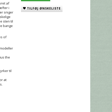
yret af
æfter i
TILFØJ ØNSKELISTE
er sniger
skelige
 sten til
ære bange
es of
s modeller
ius the
rker til
or at
s.