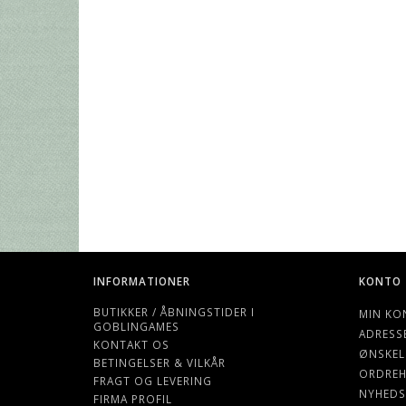
INFORMATIONER
KONTO
BUTIKKER / ÅBNINGSTIDER I
MIN KO
GOBLINGAMES
ADRESS
KONTAKT OS
ØNSKEL
BETINGELSER & VILKÅR
ORDREH
FRAGT OG LEVERING
NYHEDS
FIRMA PROFIL