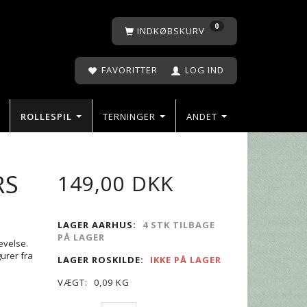
0
INDKØBSKURV
FAVORITTER
LOG IND
ROLLESPIL
TERNINGER
ANDET
RS
149,00 DKK
LAGER AARHUS:
4 STK TILBAGE
PÅ LAGER
levelse.
gurer fra
LAGER ROSKILDE:
IKKE PÅ LAGER
VÆGT:
0,09 KG