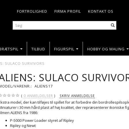
FORTROLIGHED
FIRMA PROFIL
KONTAKT OS
BRÆTSPIL
TILBUD
FIGURSPIL
HOBBY OG MALING
NS: SULACO SURVIVORS
ALIENS: SULACO SURVIVO
MODEL/VARENR.:
ALIENS17
0
ANMELDELSER
SKRIV ANMELDELSE
Ekstra model, der kan tilføjes til spillet for at forbedre din bordrollespilsop
Miniaturer i 30 mm hård plast af høj kvalitet, der repræsenterer ikoniske fi
filmen ALIENS fra 1986:
P-5000 Power Loader styret af Ripley
Ripley og Newt