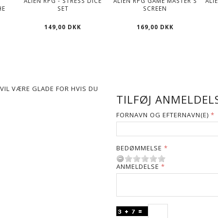
ALIEN RPG - STRESS DICE
ALIEN RPG GAME MASTER'S
ALI
HE
SET
SCREEN
149,00 DKK
169,00 DKK
VIL VÆRE GLADE FOR HVIS DU
TILFØJ ANMELDELS
FORNAVN OG EFTERNAVN(E)
BEDØMMELSE
ANMELDELSE