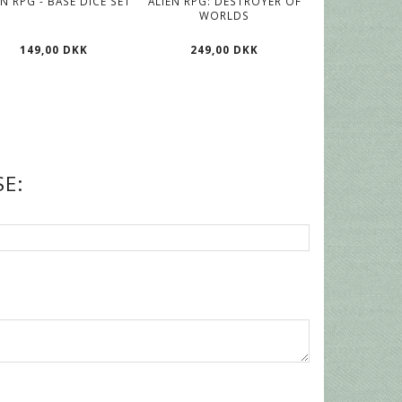
EN RPG - BASE DICE SET
ALIEN RPG: DESTROYER OF
WORLDS
149,00 DKK
249,00 DKK
E: