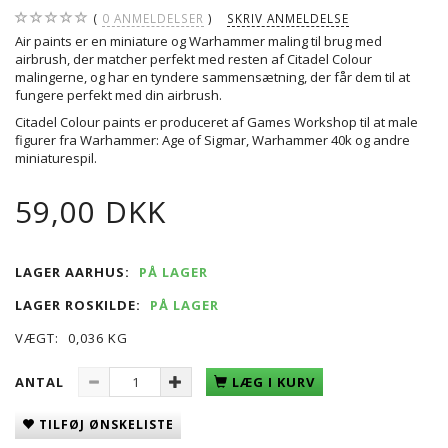
0
ANMELDELSER
SKRIV ANMELDELSE
Air paints er en miniature og Warhammer maling til brug med
airbrush, der matcher perfekt med resten af Citadel Colour
malingerne, og har en tyndere sammensætning, der får dem til at
fungere perfekt med din airbrush.
Citadel Colour paints er produceret af Games Workshop til at male
figurer fra Warhammer: Age of Sigmar, Warhammer 40k og andre
miniaturespil.
59,00 DKK
LAGER AARHUS:
PÅ LAGER
LAGER ROSKILDE:
PÅ LAGER
VÆGT:
0,036 KG
ANTAL
LÆG I KURV
TILFØJ ØNSKELISTE