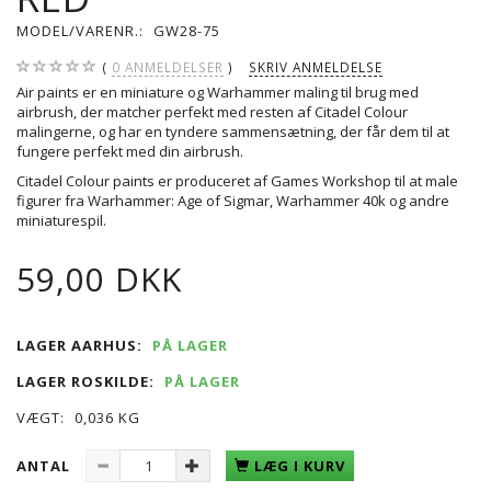
MODEL/VARENR.:
GW28-75
0
ANMELDELSER
SKRIV ANMELDELSE
Air paints er en miniature og Warhammer maling til brug med
airbrush, der matcher perfekt med resten af Citadel Colour
malingerne, og har en tyndere sammensætning, der får dem til at
fungere perfekt med din airbrush.
Citadel Colour paints er produceret af Games Workshop til at male
figurer fra Warhammer: Age of Sigmar, Warhammer 40k og andre
miniaturespil.
59,00 DKK
LAGER AARHUS:
PÅ LAGER
LAGER ROSKILDE:
PÅ LAGER
VÆGT:
0,036 KG
ANTAL
LÆG I KURV