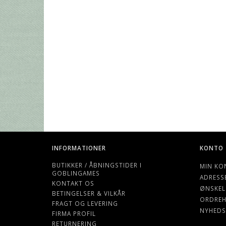
INFORMATIONER
KONTO
BUTIKKER / ÅBNINGSTIDER I
MIN KO
GOBLINGAMES
ADRESS
KONTAKT OS
ØNSKEL
BETINGELSER & VILKÅR
ORDREH
FRAGT OG LEVERING
NYHEDS
FIRMA PROFIL
RETURNERING