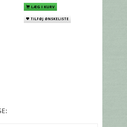
LÆG I KURV
TILFØJ ØNSKELISTE
E: