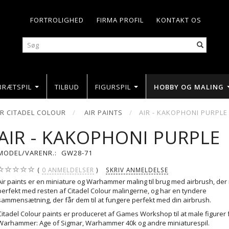
FORTROLIGHED
FIRMA PROFIL
KONTAKT OS
BRÆTSPIL
TILBUD
FIGURSPIL
HOBBY OG MALING
 CITADEL COLOUR
AIR PAINTS
AIR - KAKOPHONI PURPLE
AIR - KAKOPHONI PURPLE
MODEL/VARENR.:
GW28-71
0
ANMELDELSER
SKRIV ANMELDELSE
Air paints er en miniature og Warhammer maling til brug med airbrush, der
perfekt med resten af Citadel Colour malingerne, og har en tyndere
sammensætning, der får dem til at fungere perfekt med din airbrush.
Citadel Colour paints er produceret af Games Workshop til at male figurer 
Warhammer: Age of Sigmar, Warhammer 40k og andre miniaturespil.