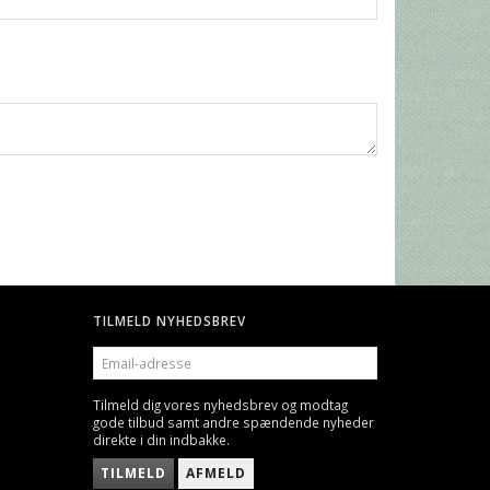
TILMELD NYHEDSBREV
EMAIL-
ADRESSE
Tilmeld dig vores nyhedsbrev og modtag
gode tilbud samt andre spændende nyheder
direkte i din indbakke.
TILMELD
AFMELD