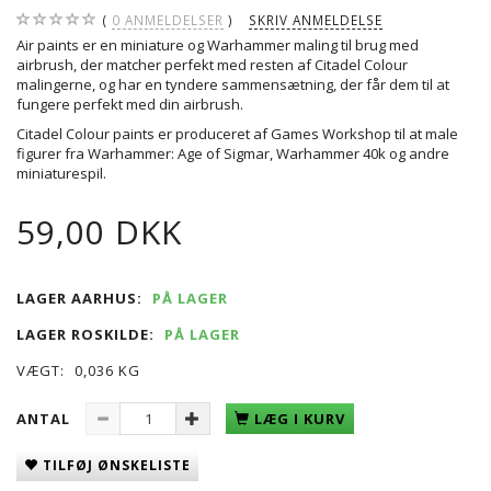
0
ANMELDELSER
SKRIV ANMELDELSE
Air paints er en miniature og Warhammer maling til brug med
airbrush, der matcher perfekt med resten af Citadel Colour
malingerne, og har en tyndere sammensætning, der får dem til at
fungere perfekt med din airbrush.
Citadel Colour paints er produceret af Games Workshop til at male
figurer fra Warhammer: Age of Sigmar, Warhammer 40k og andre
miniaturespil.
59,00 DKK
LAGER AARHUS:
PÅ LAGER
LAGER ROSKILDE:
PÅ LAGER
VÆGT:
0,036 KG
ANTAL
LÆG I KURV
TILFØJ ØNSKELISTE