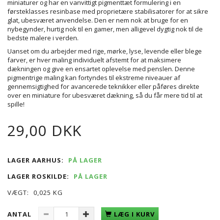
miniaturer og har en vanvittigt pigmenttæt formulering i en
førsteklasses resinbase med proprietære stabilisatorer for at sikre
glat, ubesværet anvendelse. Den er nem nok at bruge for en
nybegynder, hurtig nok til en gamer, men alligevel dygtig nok til de
bedste malere i verden.
Uanset om du arbejder med rige, mørke, lyse, levende eller blege
farver, er hver maling individuelt afstemt for at maksimere
dækningen og give en ensartet oplevelse med penslen. Denne
pigmentrige maling kan fortyndes til ekstreme niveauer af
gennemsigtighed for avancerede teknikker eller påføres direkte
over en miniature for ubesværet dækning, så du får mere tid til at
spille!
29,00 DKK
LAGER AARHUS:
PÅ LAGER
LAGER ROSKILDE:
PÅ LAGER
VÆGT:
0,025 KG
ANTAL
LÆG I KURV