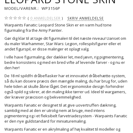
MODEL/VARENR.:
WP3156P
0
ANMELDELSER
SKRIV ANMELDELSE
Warpaints Fanatic: Leopard Stone Skin er en varm hud tone
figurmaling fra the Army Painter.
Gør dig klar til at tage dit figurmaleri til det næste niveau! Uanset om
du maler Warhammer, Star Wars: Legion, rollespilsfigurer eller et
andet figurspil, er disse malinger et oplagt valg.
I ville have figurmaling, der dækker let, med jævn, rig pigmentering,
bedre konsistens og med en bred vifte af levende farver - og nu er
den her!
De 18 ml spildfri dråbeflasker har et innovativt dråbehætte-system,
så du kan dosere præcis den mængde maling, du har brug for, uden
hele tiden at skulle åbne låget. Det ergonomiske design forhindrer
også spild og sikrer, at din maling ikke tørrer ud. Ideel til wargamers,
der kræver præcision og bekvemmelighed.
Warpaints Fanatic er designet til at give uovertruffen dækning,
samtidig med at den er utrolig nem at bruge, med intens
pigmentering og i et fleksibelt farvetriadesystem - Warpaints Fanatic
er den nye guldstandard for miniaturemaling.
Warpaints Fanatic er en akrylmaling af høj kvalitet til modeller og