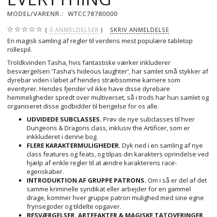
MODEL/VARENR.:
WTCC78780000
0
ANMELDELSER
SKRIV ANMELDELSE
En magisk samling af regler til verdens mest populære tabletop
rollespil.
Troldkvinden Tasha, hvis fantastiske værker inkluderer
besværgelsen 'Tasha’s hideous laughter', har samlet små stykker af
dyrebar viden i løbet af hendes stræbsomme karriere som
eventyrer. Hendes fjender vil ikke have disse dyrebare
hemmeligheder spredt over multiverset, så i trods har hun samlet og
organiseret
disse godbidder til berigelse for os alle.
UDVIDEDE SUBCLASSES.
Prøv de nye subclasses til hver
Dungeons & Dragons class, inklusiv the Artificer, som er
inkkluderet i denne bog.
FLERE KARAKTERMULIGHEDER.
Dyk ned i en samling af nye
class features og feats, og tilpas din karakters oprindelse ved
hjælp af enkle regler til at ændre karakterens race-
egenskaber.
INTRODUKTION AF GRUPPE PATRONS.
Om i så er del af det
samme kriminelle syndikat eller arbejder for en gammel
drage, kommer hver gruppe patron mulighed med sine egne
frynsegoder og tildelte opgaver.
BESVÆRGELSER, ARTEFAKTER & MAGISKE TATOVERINGER.