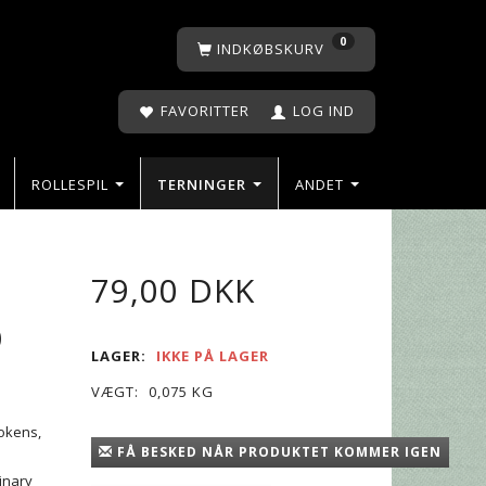
0
INDKØBSKURV
FAVORITTER
LOG IND
ROLLESPIL
TERNINGER
ANDET
79,00 DKK
D
LAGER:
IKKE PÅ LAGER
VÆGT:
0,075 KG
tokens,
FÅ BESKED NÅR PRODUKTET KOMMER IGEN
minary