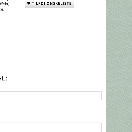
TILFØJ ØNSKELISTE
ffekt,
se.
E: