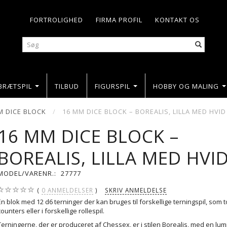
FORTROLIGHED
FIRMA PROFIL
KONTAKT OS
BRÆTSPIL
TILBUD
FIGURSPIL
HOBBY OG MALING
M DICE BLOCK
16 MM DICE BLOCK – BOREALIS, LILLA MED HVID
16 MM DICE BLOCK –
BOREALIS, LILLA MED HVI
MODEL/VARENR.:
27777
0
ANMELDELSER
SKRIV ANMELDELSE
En blok med 12 d6 terninger der kan bruges til forskellige terningspil, som 
counters eller i forskellige rollespil.
Terningerne, der er produceret af Chessex, er i stilen Borealis, med en lu