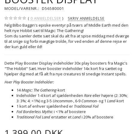
MODEL/VARENR.:
D56580001
0
ANMELDELSER
SKRIV ANMELDELSE
Følg Bilbo Baggin's episke eventyr på tværs af Middle Earth med den
helt nye Hobbit sæt til Magic: The Gathering!
Som du samler dette sæt skal du alt fra at spise middag med dværge
til at snige sig forbi mægtige trolde, for ved enden af denne rejse er
der kun guld eller ild!
Dette Play Booster Display indeholder 30x play boosters fra Magic's
"The Hobbit" Sæt. Hver booster indeholder 14x kort fra sættet og
hjælper dig med at få alt fra nye creatures til snedige Instant spells.
Hver Play Booster Indeholder:
14
Magic: The Gathering
-kort
Indeholder 1-4 kort af sjældenheden
Rare
eller højere (2: 30%;
3: 3%; 4: <1%) og 3-5
Uncommon-
, 6-9
Common-
og 1
Land
-kort
1 kort af enhver sjældenhed er
Traditional Foil
Foil Borderless Mythic
i <1% af boostere
Traditional Foil Land
erstatter et
Land
i 20% af boostere
1.399,00 DKK