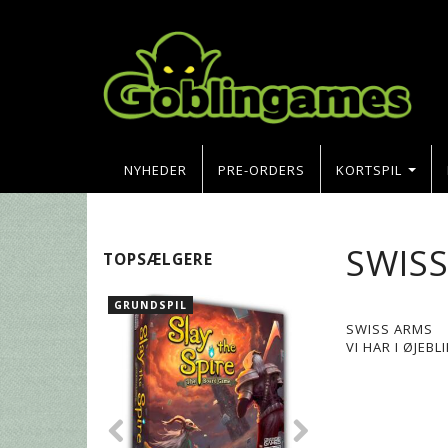
NYHEDER
PRE-ORDERS
KORTSPIL
SWIS
TOPSÆLGERE
GRUNDSPIL
SWISS ARMS
VI HAR I ØJEB