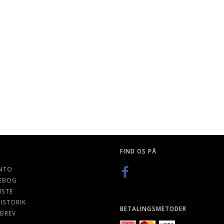
STANDARD
HORUS HERESY: HORUS RISING
CITADEL PLASTIK 
S, 66 X 91
K
89,00 DKK
49,00 DKK
FIND OS PÅ
NTO
EBOG
ISTE
ISTORIK
BETALINGSMETODER
BREV