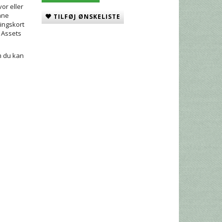
vor eller
enne
TILFØJ ØNSKELISTE
ingskort
 Assets
m du kan