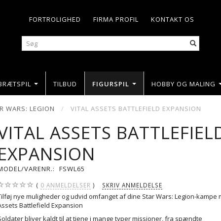
FORTROLIGHED
FIRMA PROFIL
KONTAKT OS
BRÆTSPIL
TILBUD
FIGURSPIL
HOBBY OG MALING
R WARS: LEGION
VITAL ASSETS BATTLEFIELD EXPANSION
VITAL ASSETS BATTLEFIEL
EXPANSION
MODEL/VARENR.:
FSWL65
0
ANMELDELSER
SKRIV ANMELDELSE
Tilføj nye muligheder og udvid omfanget af dine Star Wars: Legion-kampe 
Assets Battlefield Expansion
Soldater bliver kaldt til at tjene i mange typer missioner, fra spændte