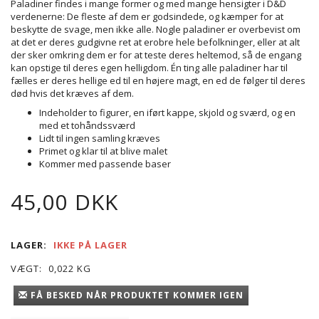
Paladiner findes i mange former og med mange hensigter i D&D
verdenerne: De fleste af dem er godsindede, og kæmper for at
beskytte de svage, men ikke alle. Nogle paladiner er overbevist om
at det er deres gudgivne ret at erobre hele befolkninger, eller at alt
der sker omkring dem er for at teste deres heltemod, så de engang
kan opstige til deres egen helligdom. Én ting alle paladiner har til
fælles er deres hellige ed til en højere magt, en ed de følger til deres
død hvis det kræves af dem.
Indeholder to figurer, en iført kappe, skjold og sværd, og en
med et tohåndssværd
Lidt til ingen samling kræves
Primet og klar til at blive malet
Kommer med passende baser
45,00 DKK
LAGER:
IKKE PÅ LAGER
VÆGT:
0,022 KG
FÅ BESKED NÅR PRODUKTET KOMMER IGEN