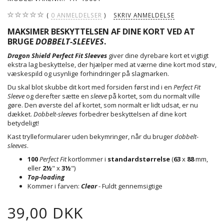
0
ANMELDELSER
SKRIV ANMELDELSE
MAKSIMER BESKYTTELSEN AF DINE KORT VED AT
BRUGE
DOBBELT-SLEEVES
.
Dragon Shield Perfect Fit Sleeves
giver dine dyrebare kort et vigtigt
ekstra lag beskyttelse, der hjælper med at værne dine kort mod støv,
væskespild og usynlige forhindringer på slagmarken.
Du skal blot skubbe dit kort med forsiden først ind i en
Perfect Fit
Sleeve
og derefter sætte en
sleeve
på kortet, som du normalt ville
gøre. Den øverste del af kortet, som normalt er lidt udsat, er nu
dækket.
Dobbelt-sleeves
forbedrer beskyttelsen af dine kort
betydeligt!
Kast trylleformularer uden bekymringer, når du bruger
dobbelt-
sleeves
.
100
Perfect Fit
kortlommer i
standardstørrelse
(
63
x
88
mm,
eller
2½
" x
3½
")
Top-loading
Kommer i farven:
Clear
- Fuldt gennemsigtige
39,00 DKK